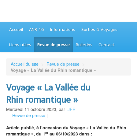
Accueil
ANR 46
Informations
Sorties & Voyages
Liens utiles
Revue de presse
Bulletins
Contact
Accueil du site
>
Revue de presse
>
Voyage « La Vallée du Rhin romantique »
Voyage « La Vallée du
Rhin romantique »
Mercredi 11 octobre 2023
,
par
JFR
Revue de presse
|
Article publié, à l’occasion du Voyage « La Vallée du Rhin
er
romantique », du 1
au 06/10/2023 dans :